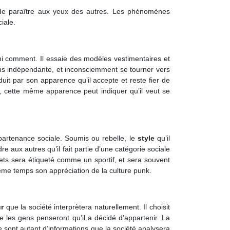
et de paraître aux yeux des autres. Les phénomènes
iale.
ni comment. Il essaie des modèles vestimentaires et
lus indépendante, et inconsciemment se tourner vers
uit par son apparence qu’il accepte et reste fier de
rio, cette même apparence peut indiquer qu’il veut se
ppartenance sociale. Soumis ou rebelle, le
style
qu’il
re aux autres qu’il fait partie d’une catégorie sociale
skets sera étiqueté comme un sportif, et sera souvent
me temps son appréciation de la culture punk.
r
que la société interprètera naturellement. Il choisit
le les gens penseront qu’il a décidé d’appartenir. La
se sont autant d’informations que la société analysera