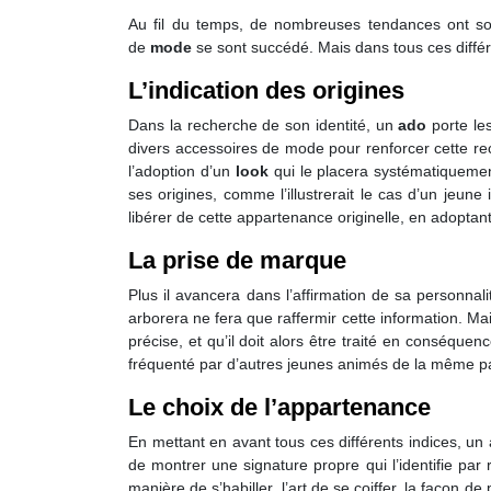
Au fil du temps, de nombreuses tendances ont souf
de
mode
se sont succédé. Mais dans tous ces différ
L’indication des origines
Dans la recherche de son identité, un
ado
porte les
divers accessoires de mode pour renforcer cette re
l’adoption d’un
look
qui le placera systématiquement
ses origines, comme l’illustrerait le cas d’un jeune
libérer de cette appartenance originelle, en adoptan
La prise de marque
Plus il avancera dans l’affirmation de sa personnal
arborera ne fera que raffermir cette information. Mais
précise, et qu’il doit alors être traité en conséque
fréquenté par d’autres jeunes animés de la même pa
Le choix de l’appartenance
En mettant en avant tous ces différents indices, un
de montrer une signature propre qui l’identifie par 
manière de s’habiller, l’art de se coiffer, la façon 