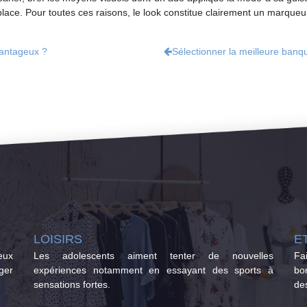
place. Pour toutes ces raisons, le look constitue clairement un marque
vantageux ?
Sélectionner la meilleure ban
LOISIRS
E
eux
Les adolescents aiment tenter de nouvelles
Fa
ger
expériences notamment en essayant des sports à
bo
sensations fortes.
des