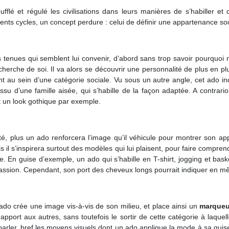
flé et régulé les civilisations dans leurs manières de s’habiller 
ents cycles, un concept perdure : celui de définir une appartenance soc
 tenues qui semblent lui convenir, d’abord sans trop savoir pourquoi 
cherche de soi. Il va alors se découvrir une personnalité de plus en p
 au sein d’une catégorie sociale. Vu sous un autre angle, cet ado ind
 issu d’une famille aisée, qui s’habille de la façon adaptée. A contra
t un look gothique par exemple.
ité, plus un ado renforcera l’image qu’il véhicule pour montrer son a
 il s’inspirera surtout des modèles qui lui plaisent, pour faire comprend
nce. En guise d’exemple, un ado qui s’habille en T-shirt, jogging et ba
ssion. Cependant, son port des cheveux longs pourrait indiquer en mê
 ado crée une image vis-à-vis de son milieu, et place ainsi un
marqueu
rapport aux autres, sans toutefois le sortir de cette catégorie à laquel
de parler, bref les moyens visuels dont un ado applique la mode à sa gui